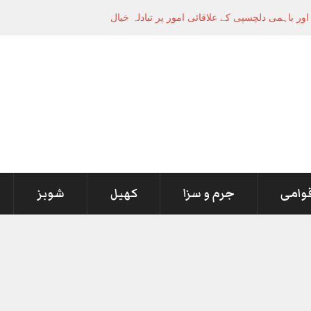
ر باہمی دلچسپی کے علاقائی امور پر تبادلہ خیال
قوامی
جرم و سزا
کھیل
شوبز