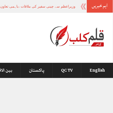
اہم خبریں
وزیراعظم سے چینی سفیر کی ملاقات ،باہمی تعاون او
English
QC TV
پاکستان
بین الا