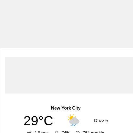
New York City
29°C
Drizzle
4.6 m/s
74%
764
mmHg