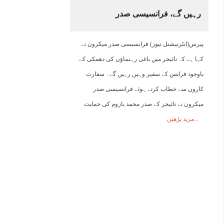
رہیں گے، فرانسیسی صدر
08:00
09:00
10:00
11:00
12:00
13:00
14:00
1
پیرس(انٹرنیشنل نیوز) فرانسیسی صدر میکرون نے
26°C
27°C
29°C
30°C
30°C
31°C
31°C
3
کہا ہے کہ نائیجر میں باغی رہنماؤں کی دھمکی کے
باوجود فرانس کے سفیر وہیں رہیں گے۔ سفارت
کاروں سے خطاب کرتے ہوئے فرانسیسی صدر
میکرون نے نائیجر کے صدر محمد بازوم کی حمایت
مزید پڑھیں