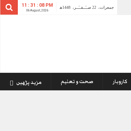
11 : 31 : 08 PM
جمعرات،
22
صــَــفــَــر،
1448ھ
06 August, 2026
کاروبار
صحت و تعلیم
مزید پڑھیں