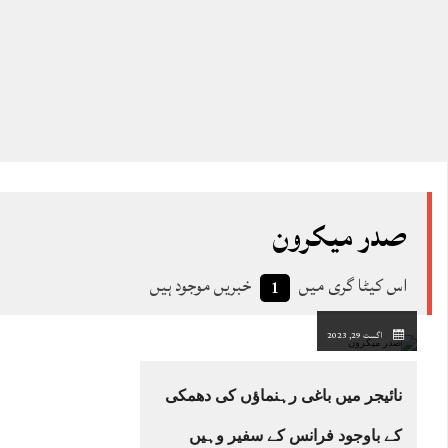
صدر میکرون
اس کیٹا گری میں
خبریں موجود ہیں
1
اگست 29, 2023
نائیجر میں باغی رہنماؤں کی دھمکی
کے باوجود فرانس کے سفیر وہیں