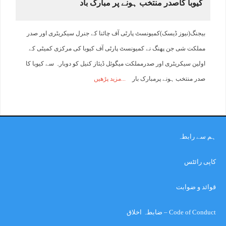
کیوبا کاصدر منتخب ہونے پر مبارک باد
بیجنگ(نیوز ڈیسک)کمیونسٹ پارٹی آف چائنا کے جنرل سیکریٹری اور صدر
مملکت شی جن پھنگ نے کمیونسٹ پارٹی آف کیوبا کی مرکزی کمیٹی کے
اولین سیکریٹری اور صدرمملکت میگوئل ڈیئاز کنیل کو دوبارہ سے کیوبا کا
صدر منتخب ہونے پرمبارک بار
مزید پڑھیں
ہم سے رابطہ
کاپی رائٹس
قوائد و ضوابت
Code of Conduct – ضابطہ اخلاق