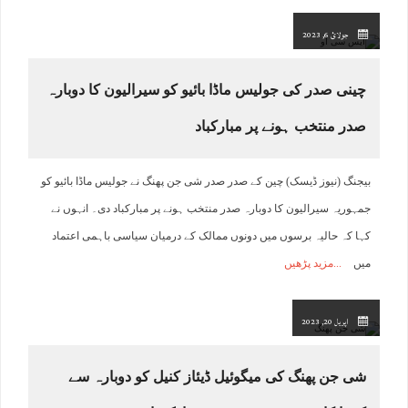
جولائ 6, 2023
چینی صدر کی جولیس ماڈا بائیو کو سیرالیون کا دوبارہ
صدر منتخب ہونے پر مبارکباد
بیجنگ (نیوز ڈیسک) چین کے صدر صدر شی جن پھنگ نے جولیس ماڈا بائیو کو
جمہوریہ سیرالیون کا دوبارہ صدر منتخب ہونے پر مبارکباد دی۔ انہوں نے
کہا کہ حالیہ برسوں میں دونوں ممالک کے درمیان سیاسی باہمی اعتماد
میں
مزید پڑھیں
اپریل 20, 2023
شی جن پھنگ کی میگوئیل ڈیئاز کنیل کو دوبارہ سے