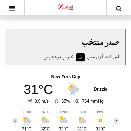
صدر منتخب
اس کیٹا گری میں
خبریں موجود ہیں
3
New York City
31°C
Drizzle
3.9 m/s
65%
764
mmHg
15:00
16:00
17:00
18:00
19:00
20:00
‹
›
31°C
32°C
32°C
31°C
31°C
29°C