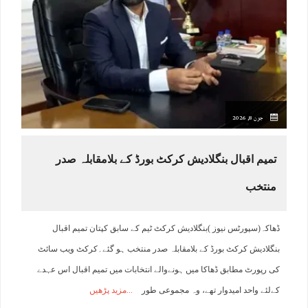
جون 8, 2026
تمیم اقبال بنگلادیش کرکٹ بورڈ کے بلامقابلہ صدر
منتخب
ڈھاکہ(سپورٹس نیوز )بنگلادیش کرکٹ ٹیم کے سابق کپتان تمیم اقبال
بنگلادیش کرکٹ بورڈ کے بلامقابلہ صدر منتخب ہو گئے۔کرکٹ ویب سائٹ
کی رپورٹ مطابق ڈھاکا میں ہونےوالے انتخابات میں تمیم اقبال اس عہدے
کےلئے واحد امیدوار تھے، وہ مجموعی طور
مزید پڑھیں