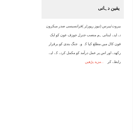
یقین دہانی
19:00
20:00
21:00
22:00
23:00
00:00
01:00
0
بیروت/پیرس (نیوز رپورٹر )فرانسیسی صدر میکرون
42°C
42°C
41°C
40°C
39°C
38°C
37°C
3
نے اپنے لبنانی ہم منصب جنرل جوزف عون کو ایک
فون کال میں مطلع کیا کہ وہ جنگ بندی کو برقرار
رکھنے اور اس پر عمل درآمد کو مکمل کرنے کے لیے
رابطے کر
مزید پڑھیں