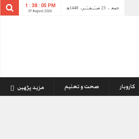
1 : 38 : 05 PM
جمعہ،
23
صــَــفــَــر،
1448ھ
07 August, 2026
کاروبار
صحت و تعلیم
مزید پڑھیں