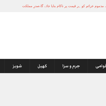
وم عزائم کو ہر قیمت پر ناکام بنایا جائے گا،صدرِ مملکت
قوامی
جرم و سزا
کھیل
شوبز