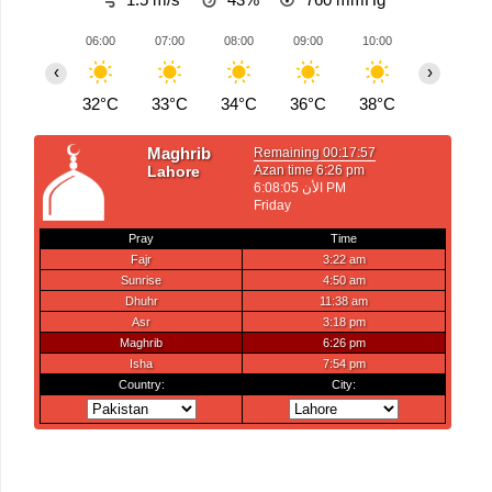
06:00
07:00
08:00
09:00
10:00
11:00
‹
›
32°C
33°C
34°C
36°C
38°C
40°C