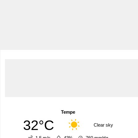
Tempe
32°C
Clear sky
1.5 m/s
43%
760
mmHg