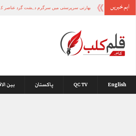
اہم خبریں
بھارتی سرپرستی میں سرگرم دہشت گرد عناصر کے مذم
English
QC TV
پاکستان
بین الا