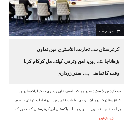
جولائ 7, 2026
کرغزستان سے تجارت، انڈسٹری میں تعاون
بڑھاناچاہتے ہیں، امن وترقی کیلئے مل کرکام کرنا
وقت کا تقاضہ ہے، صدر زرداری
بشکک(نیوز ڈیسک ) صدر مملکت آصف علی زرداری نے کہا پاکستان اور
کرغزستان کے درمیان تاریخی تعلقات قائم ہیں ، ان تعلقات کو نئی بلندیوں
پر لے جانا چاہتے ہیں۔ انہو ں یہ بات پاکستان اور کرغزستان کے صدور کے
مزید پڑھیں