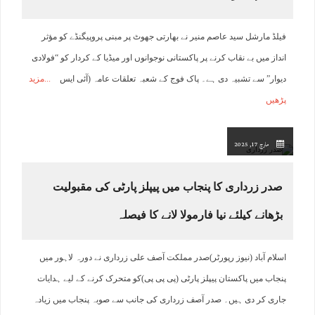
فیلڈ مارشل سید عاصم منیر نے بھارتی جھوٹ پر مبنی پروپیگنڈے کو مؤثر
انداز میں بے نقاب کرنے پر پاکستانی نوجوانوں اور میڈیا کے کردار کو “فولادی
دیوار” سے تشبیہ دی ہے۔ پاک فوج کے شعبہ تعلقات عامہ (آئی ایس
مزید
پڑھیں
مارچ 17, 2025
صدر زرداری کا پنجاب میں پیپلز پارٹی کی مقبولیت
بڑھانے کیلئے نیا فارمولا لانے کا فیصلہ
اسلام آباد (نیوز رپورٹر)صدر مملکت آصف علی زرداری نے دورہ لاہور میں
پنجاب میں پاکستان پیپلز پارٹی (پی پی پی)کو متحرک کرنے کے لیے ہدایات
جاری کر دی ہیں۔ صدر آصف زرداری کی جانب سے صوبہ پنجاب میں زیادہ