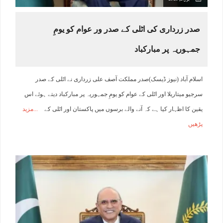
صدر زرداری کی اٹلی کے صدر ور عوام کو یومِ
جمہوریہ پر مبارکباد
اسلام آباد (نیوز ڈیسک)صدر مملکت آصف علی زرداری نے اٹلی کے صدر
سرجیو میتاریلا اور اٹلی کے عوام کو یومِ جمہوریہ پر مبارکباد دیتے ہوئے اس
یقین کا اظہار کیا ہے کہ آنے والے برسوں میں پاکستان اور اٹلی کے
مزید
پڑھیں