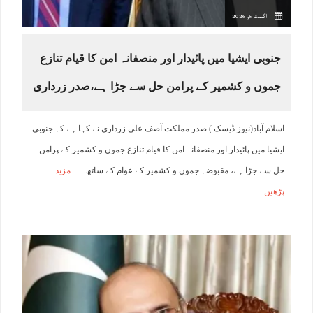
اگست 5, 2026
جنوبی ایشیا میں پائیدار اور منصفانہ امن کا قیام تنازع
جموں و کشمیر کے پرامن حل سے جڑا ہے،صدر زرداری
اسلام آباد(نیوز ڈیسک ) صدر مملکت آصف علی زرداری نے کہا ہے کہ جنوبی
ایشیا میں پائیدار اور منصفانہ امن کا قیام تنازع جموں و کشمیر کے پرامن
حل سے جڑا ہے، مقبوضہ جموں و کشمیر کے عوام کے ساتھ
مزید
پڑھیں