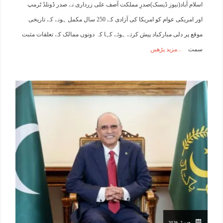
اسلام آباد(نیوز ڈیسک)صدرِ مملکت آصف علی زرداری نے صدر ڈونلڈ ٹرمپ
اور امریکی عوام کو امریکا کی آزادی کے 250 سال مکمل ہونے کے تاریخی
موقع پر دلی مبارکباد پیش کرتے ہوئے کہا کہ دونوں ممالک کے تعلقات مثبت
سمت
مزید پڑھیں
جون 2, 2026