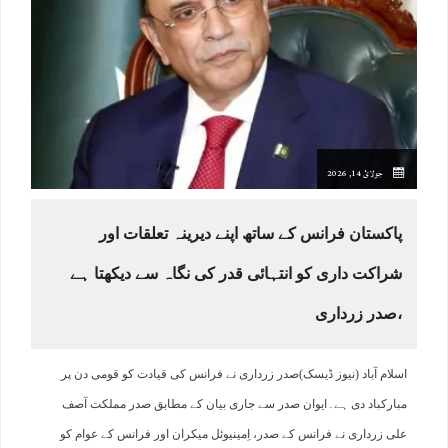
جولائ 14, 2026
پاکستان فرانس کے ساتھ اپنے دیرینہ تعلقات اور
شراکت داری کو انتہائی قدر کی نگاہ سے دیکھتا ہے
،صدر زرداری
اسلام آباد (نیوز ڈیسک)صدر زرداری نے فرانس کی قیادت کو قومی دن پر
مبارکباد دی ہے۔ایوان صدر سے جاری بیان کے مطابق صدر مملکت آصف
علی زرداری نے فرانس کے صدر، اِمینیوئل میکران اور فرانس کے عوام کو