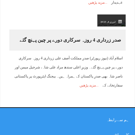
عہدیدار
مزید پڑھیں
فروری 4, 2025
صدر زرداری 4 روزہ سرکاری دورے پر چین پہنچ گئے
اسلام آباد (نیوز رپورٹر) صدرِ مملکت آصف علی زرداری 4 روزہ سرکاری
دورے پر چین پہنچ گئے۔ وزیرِ اعلی سندھ مراد علی شاہ، شرجیل میمن اور
ناصر شاہ بھی صدرِ پاکستان کے ہمراہ ہیں۔ بیجنگ ایئرپورٹ پر پاکستانی
سفارتخانے کے
مزید پڑھیں
ہم سے رابطہ
کاپی رائٹس