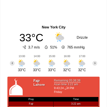
New York City
33°C
Drizzle
3.7 m/s
51%
765
mmHg
13:00
14:00
15:00
16:00
17:00
18:00
‹
›
33°C
33°C
33°C
32°C
32°C
28°C