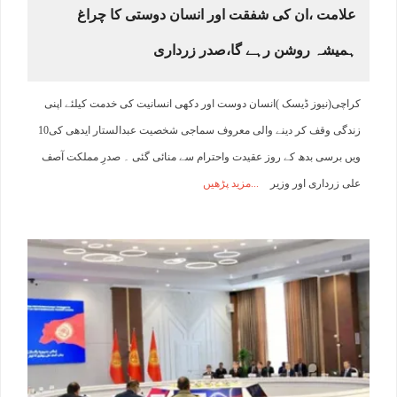
علامت ،ان کی شفقت اور انسان دوستی کا چراغ
ہمیشہ روشن رہے گا،صدر زرداری
کراچی(نیوز ڈیسک )انسان دوست اور دکھی انسانیت کی خدمت کیلئے اپنی
زندگی وقف کر دینے والی معروف سماجی شخصیت عبدالستار ایدھی کی10
ویں برسی بدھ کے روز عقیدت واحترام سے منائی گئی ۔ صدرِ مملکت آصف
علی زرداری اور وزیر
مزید پڑھیں