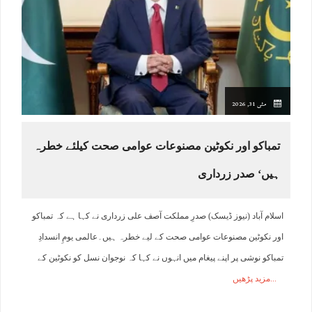
مئی 31, 2026
تمباکو اور نکوٹین مصنوعات عوامی صحت کیلئے خطرہ
ہیں‘ صدر زرداری
اسلام آباد (نیوز ڈیسک) صدرِ مملکت آصف علی زرداری نے کہا ہے کہ تمباکو
اور نکوٹین مصنوعات عوامی صحت کے لیے خطرہ ہیں۔عالمی یومِ انسدادِ
تمباکو نوشی پر اپنے پیغام میں انہوں نے کہا کہ نوجوان نسل کو نکوٹین کے
مزید پڑھیں