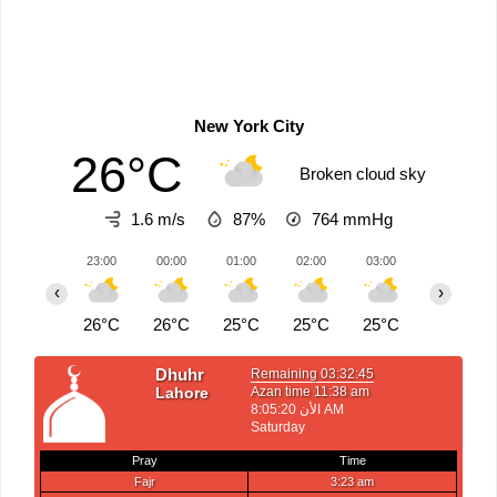
New York City
26°C
Broken cloud sky
1.6 m/s
87%
764
mmHg
23:00
00:00
01:00
02:00
03:00
04:00
‹
›
26°C
26°C
25°C
25°C
25°C
25°C