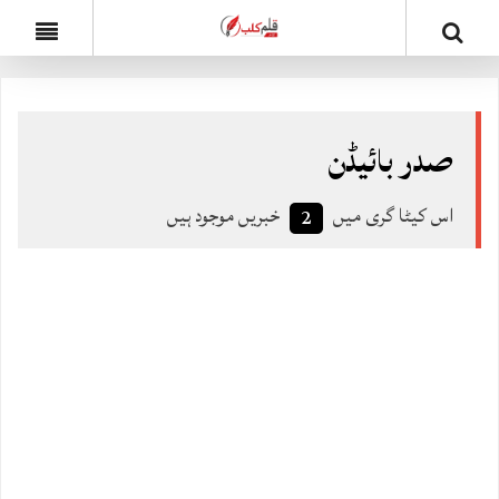
صدر بائیڈن
اس کیٹا گری میں
خبریں موجود ہیں
2