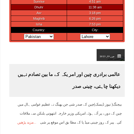
جون 19, 2023
عالمی برادری چین اور امر یکہ کے ما بین تصادم نہیں
دیکھنا چاہتی، چینی صدر
بیجنگ( نیوز ڈیسک)چین کے صدر شی جن پھنگ نے عظیم عوامی ہال میں
چین کے دورے پر آئے ہوئے امریکی وزیر خارجہ انتھونی بلنکن سے ملاقات
کی۔ پیر کے روز چینی میڈ یا کے مطا بق اس موقع پر شی
مزید پڑھیں