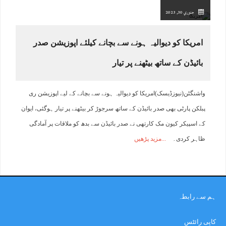
جنوري 30, 2023
امریکا کو دیوالیہ ہونے سے بچانے کیلئے اپوزیشن صدر
بائیڈن کے ساتھ بیٹھنے پر تیار
واشنگٹن(نیوزڈیسک)امریکا کو دیوالیہ ہونے سے بچانے کے لیے اپوزیشن ری
پبلکن پارٹی بھی صدر بائیڈن کے ساتھ سرجوڑ کر بیٹھنے پر تیار ہوگئی، ایوان
کے اسپیکر کیون مک کارتھی نے صدر بائیڈن سے بدھ کو ملاقات پر آمادگی
ظاہر کردی۔
مزید پڑھیں
ہم سے رابطہ
کاپی رائٹس