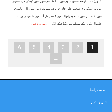
لاہور(صحت ڈیسک) صوبے بھر میں 176 نئے مریضوں میں ڈینگی کی تصدیق
ہوئی۔ سیکرٹری صحت علی جان خان کے مطابق لاہور میں 88،راولپنڈی
میں 30،ملتان میں 12،گوجرانوالہ میں 23،فیصل آباد میں 6،شیخوپورہ ،
خانیوال ،ٹوبہ ٹیک سنگھ میں 2،2جبکہ اٹک،
مزید پڑھیں
6
5
4
3
2
1
←
ہم سے رابطہ
کاپی رائٹس