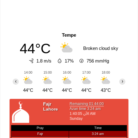
Tempe
44°C
Broken cloud sky
1.8 m/s
17%
756
mmHg
14:00
15:00
16:00
17:00
18:00
19:00
‹
›
44°C
44°C
44°C
44°C
43°C
43°C