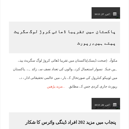
اکتوبر 27, 2023
پاکستان میں تقریبا ڈھائی کروڑ لوگ سگریٹ
پیتے ہیں،رپورٹ
مکوآنہ (صحت ڈیسک)پاکستان میں تقریبا ڈھائی کروڑ لوگ سگریٹ پیتے
ہیں جبکہ نسوار استعمال کرنے والوں کی تعداد نصف سے زائد ہے۔پاکستان
میں ٹوبیکو کنٹرول کی صورتحال کے بارے میں عالمی تحقیقاتی ادارے نے
رپورٹ جاری کردی جس کے مطابق
مزید پڑھیں
اکتوبر 26, 2023
پنجاب میں مزید 202 افراد ڈینگی وائرس کا شکار