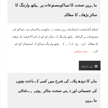
ماہرین صحت کا تمباکومصنوعات پر ہیلتھ وارننگ کا
سائز بڑھانے کا مطالبہ
اسلام آباد(صحت ڈیسک)ماہرین صحت نے حکومت پاکستان سے تمباکو کی
مصنوعات پر گرافک ہیلتھ وارننگ کے سائز کو کم از کم 85 فیصد تک بڑھانے
کا مطالبہ کرتے ہوئے کہا ہے کہ ہیلتھ وارننگ تمباکو کے استعمال کو کم
کرنے
مزید پڑھیں
نومبر 7, 2023
ماں کا دودھ پلانے کی شرح میں کمی کے باعث بچوں
کی جسمانی اور ذہنی صحت متاثر ہوتی ہے،غذائی
ماہرین