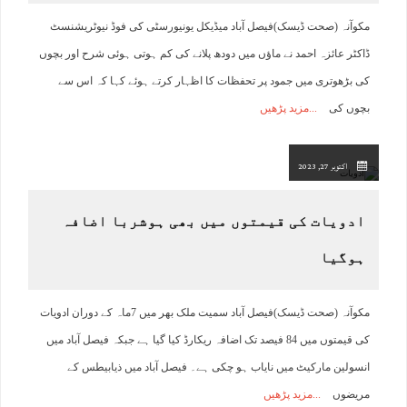
مکوآنہ (صحت ڈیسک)فیصل آباد میڈیکل یونیورسٹی کی فوڈ نیوٹریشنسٹ
ڈاکٹر عائزہ احمد نے ماؤں میں دودھ پلانے کی کم ہوتی ہوئی شرح اور بچوں
کی بڑھوتری میں جمود پر تحفظات کا اظہار کرتے ہوئے کہا کہ اس سے
بچوں کی
مزید پڑھیں
اکتوبر 27, 2023
ادویات کی قیمتوں میں بھی ہوشربا اضافہ
ہوگیا
مکوآنہ (صحت ڈیسک)فیصل آباد سمیت ملک بھر میں 7ماہ کے دوران ادویات
کی قیمتوں میں 84 فیصد تک اضافہ ریکارڈ کیا گیا ہے جبکہ فیصل آباد میں
انسولین مارکیٹ میں نایاب ہو چکی ہے۔ فیصل آباد میں ذیابیطس کے
مریضوں
مزید پڑھیں