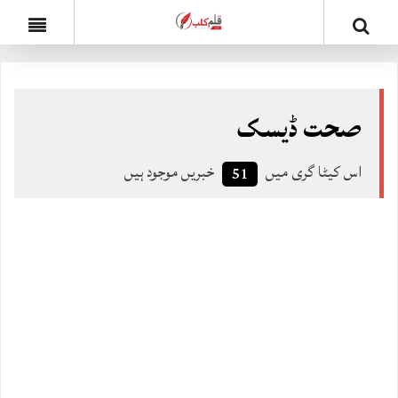
صحت ڈیسک
اس کیٹا گری میں
خبریں موجود ہیں
51