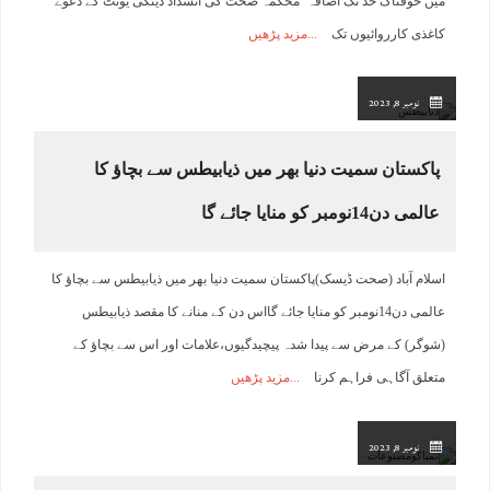
میں خوفناک حد تک اضافہ‘ محکمہ صحت کی انسداد ڈینگی یونٹ کے دعوے
کاغذی کارروائیوں تک
مزید پڑھیں
نومبر 8, 2023
پاکستان سمیت دنیا بھر میں ذیابیطس سے بچاﺅ کا
عالمی دن14نومبر کو منایا جائے گا
اسلام آباد (صحت ڈیسک)پاکستان سمیت دنیا بھر میں ذیابیطس سے بچاﺅ کا
عالمی دن14نومبر کو منایا جائے گااس دن کے منانے کا مقصد ذیابیطس
(شوگر) کے مرض سے پیدا شدہ پیچیدگیوں،علامات اور اس سے بچاﺅ کے
متعلق آگاہی فراہم کرنا
مزید پڑھیں
نومبر 8, 2023