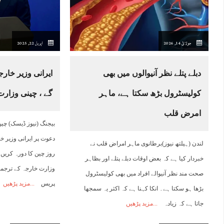
13:00
14:00
15:00
16:00
17:00
18:00
19:00
2
جولائ 14, 2026
اپریل 22, 2025
31°C
32°C
32°C
33°C
33°C
28°C
26°C
2
دبلے پتلے نظر آنیوالوں میں بھی
ایرانی وزیر خار
کولیسٹرول بڑھ سکتا ہے، ماہر
گے ، چینی وزار
امرض قلب
بیجنگ (نیوز ڈیسک) چین
دعوت پر ایرانی وزیر 
لندن (ہیلتھ نیوز)برطانوی ماہر امراض قلب نے
روز چین کا دورہ کریں
خبردار کیا ہے کہ بعض اوقات دبلے پتلے اور بظاہر
وزارت خارجہ کے ترجمان
صحت مند نظر آنیوالے افراد میں بھی کولیسٹرول
پریس
مزید پڑھیں
بڑھا ہو سکتا ہے۔ انکا کہنا ہے کہ اکثر یہ سمجھا
جاتا ہے کہ زیادہ
مزید پڑھیں