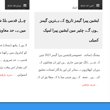
اکتوبر 27, 2023
جولائ 28, 2023
ایشین پیرا گیمز تاریخ کے بہترین گیمز
چہل قدمی بلڈ ش
ہوں گے، چئیر مین ایشین پیرا لمپک
میں بے حد معاون
کمیٹی
لاہور (ہیلتھ ڈیسک) 
کو کنٹرول میں رکھنا 
بیجنگ (نمائندہ خصوصی)ایشین پیرا گیمز 2023 چین
قدمی بے حد ضروری ہے
کے شہر ہانگ چو میں جاری ہیں اور ان مقابلوں کے
کی مقدار اس وقت بڑ
دوران کھلاڑیوں نے متاثر کن اور یادگار لمحات تخلیق
انسولین
مزید پڑھی
کیے ہیں ۔جمعہ کے روز چینی میڈ یا کے مطا بق ان کے
مزید پڑھیں