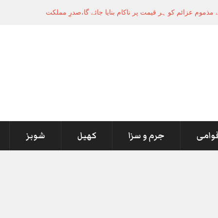
قوامی
جرم و سزا
کھیل
شوبز