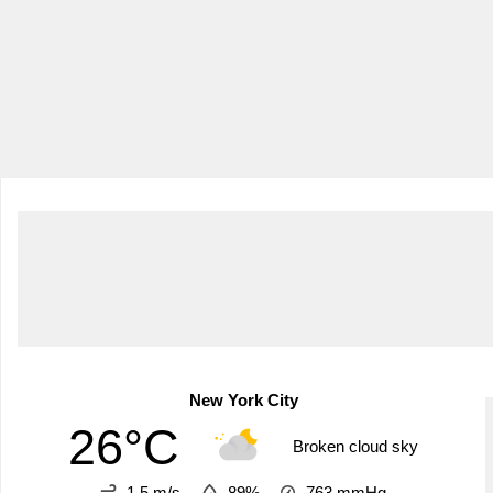
New York City
26°C
Broken cloud sky
1.5 m/s
89%
763
mmHg