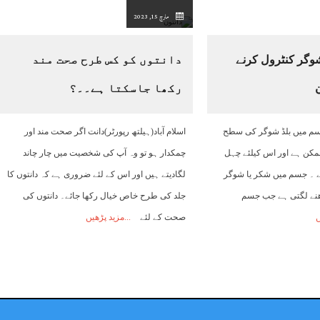
مارچ 15, 2023
وگر کنٹرول کرنے
دانتوں کو کس طرح صحت مند
رکھا جاسکتا ہے۔۔؟
جسم میں بلڈ شوگر کی سطح
اسلام آباد(ہیلتھ رپورٹر)دانت اگر صحت مند اور
ممکن ہے اور اس کیلئے چہل
چمکدار ہو تو وہ آپ کی شخصیت میں چار چاند
 ۔ جسم میں شکر یا شوگر
لگادیتے ہیں اور اس کے لئے ضروری ہے کہ دانتوں کا
ھنے لگتی ہے جب جسم
جلد کی طرح خاص خیال رکھا جائے۔ دانتوں کی
ں
صحت کے لئے
مزید پڑھیں