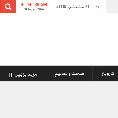
4 : 44 : 38 AM
ہفتہ،
24
صــَــفــَــر،
1448ھ
08 August, 2026
کاروبار
صحت و تعلیم
مزید پڑھیں