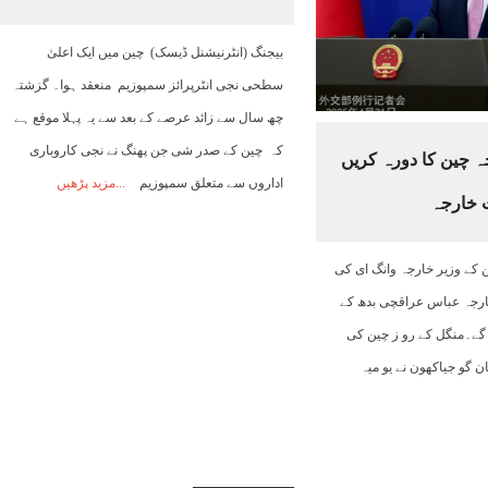
06:00
07:00
08:00
09:00
10:00
11:00
12:00
بیجنگ (انٹرنیشنل ڈیسک) چین میں ایک اعلیٰ
سطحی نجی انٹرپرائز سمپوزیم منعقد ہوا۔ گزشتہ
24°C
24°C
25°C
27°C
28°C
29°C
30°C
چھ سال سے زائد عرصے کے بعد سے یہ پہلا موقع ہے
کہ چین کے صدر شی جن پھنگ نے نجی کاروباری
جہ چین کا دورہ کریں
اداروں سے متعلق سمپوزیم
مزید پڑھیں
ت خارجہ
 کے وزیر خارجہ وانگ ای کی
خارجہ عباس عراقچی بدھ کے
 گے۔منگل کے رو ز چین کی
 گو جیاکھون نے یو میہ