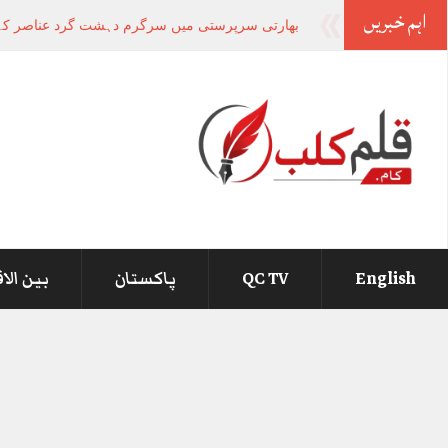
اہم خبریں
-
English
QC TV
پاکستان
بین الا