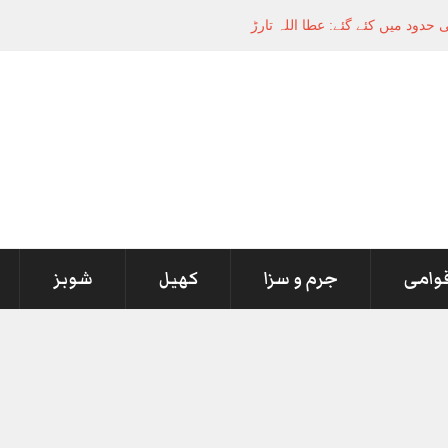
قوامی
جرم و سزا
کھیل
شوبز