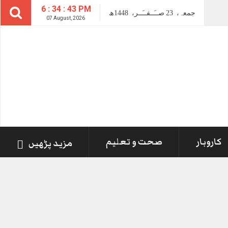
6 : 34 : 43 PM
جمعہ،
23
صــَــفــَــر،
1448ھ
07 August, 2026
کاروبار
صحت و تعلیم
مزید پڑھیں