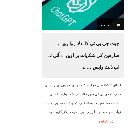
03:00
04:00
05:00
06:00
07:00
08:00
09:00
1
مئی 2, 2025
25°C
24°C
24°C
24°C
24°C
25°C
27°C
2
چیٹ جی پی ٹی کا بدلا ہوا رویہ،
صارفین کی شکایات پر اوپن اے آئی نے
اپ ڈیٹ واپس لے لی
اے آئی ٹیکنالوجی فراہم کرنے والی کمپنی اوپن اے آئی
نے چیٹ جی پی ٹی میں حالیہ اپ ڈیٹ واپس لے لی
ہے، جو صارفین کے مطابق چیٹ بوٹ کو ضرورت سے
زیادہ خوشامدی بنا رہی تھی۔ چیف ایگزیکٹیو سیم
مزید پڑھیں