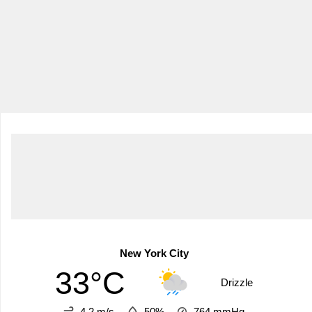
New York City
33°C
Drizzle
4.2 m/s
50%
764
mmHg