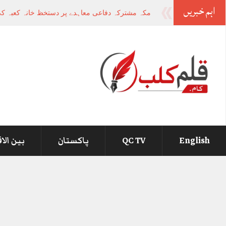
اہم خبریں
-
English
QC TV
پاکستان
بین الا