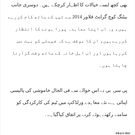
بھی کچھ ایسے خیالات کا اظہار کرچکے ہیں۔ دوسری جانب
بیٹنگ کوچ گرانٹ فلاور 2014 سے ٹیم کے ساتھ کام کررہے
ہیں، وہ اب اپنا معاہدہ پورا ہونے کا انتظار
کررہےہیں، ان کا موقف ہے کہ فیملی کو بہت مس
کررہاہوں اور اب اہل خانہ کے ساتھ وقت گزارنا
چاہتا ہوں۔
پی سی بی نے اس حوالے سے فی الحال خاموشی کی پالیسی
اپنائی ہے، نئے معاہدے ورلڈکپ میں ٹیم کی کارکردگی کو
سامنے رکھتےہوئے کرنے پر اتفاق کیاگیاہے۔
Share this: