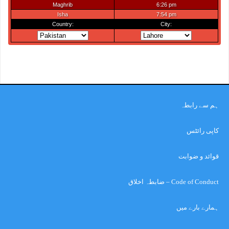
ہم سے رابطہ
کاپی رائٹس
قوائد و ضوابت
Code of Conduct – ضابطہ اخلاق
ہمارے بارے میں