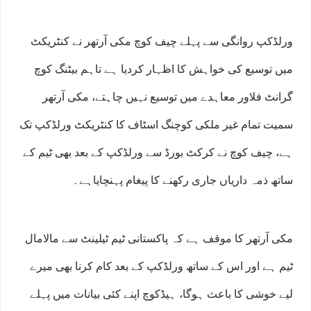
ورلڈکپ روانگی سے پہلے چیف کوچ مکی آرتھر نے کنٹریکٹ
میں توسیع کی خواہش کا اظہار کردیا ہے تاہم بیٹنگ کوچ
گرانٹ فلاور معاہدے میں توسیع نہیں چاہتے، مکی آرتھر
سمیت تمام غیر ملکی کوچنگ اسٹاف کا کنٹریکٹ ورلڈکپ تک
ہے، چیف کوچ نے کرکٹ بورڈ سے ورلڈکپ کے بعد بھی ٹیم کے
ساتھ ذمہ داریاں جاری رکھنے کا پیغام پہنچایاہے۔
مکی آرتھر کا موقف ہے کہ پاکستانی ٹیم ٹیلینٹ سے مالامال
ٹیم ہے اور اس کے ساتھ ورلڈکپ کے بعد کام کرنا بھی میرے
لیے خوشی کا باعث ہوگا، ہیڈکوچ اپنے کئی بیانات میں پہلے