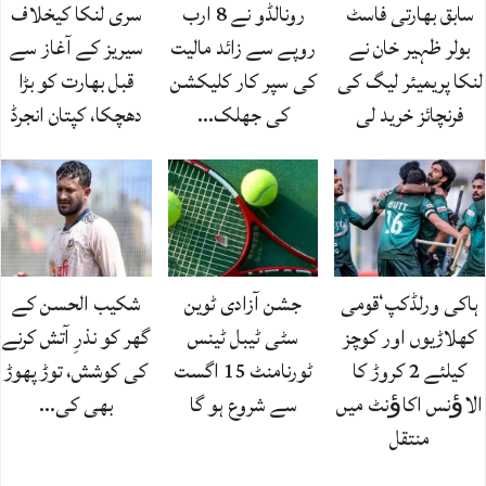
سابق بھارتی فاسٹ
رونالڈو نے 8 ارب
سری لنکا کیخلاف
بولر ظہیر خان نے
روپے سے زائد مالیت
سیریز کے آغاز سے
لنکا پریمیئر لیگ کی
کی سپر کار کلیکشن
قبل بھارت کو بڑا
فرنچائز خرید لی
کی جھلک…
دھچکا، کپتان انجرڈ
ہاکی ورلڈکپ‘قومی
جشن آزادی ٹوین
شکیب الحسن کے
کھلاڑیوں اور کوچز
سٹی ٹیبل ٹینس
گھر کو نذرِ آتش کرنے
کیلئے 2 کروڑ کا
ٹورنامنٹ 15 اگست
کی کوشش، توڑ پھوڑ
الاﺅنس اکاﺅنٹ میں
سے شروع ہو گا
بھی کی…
منتقل