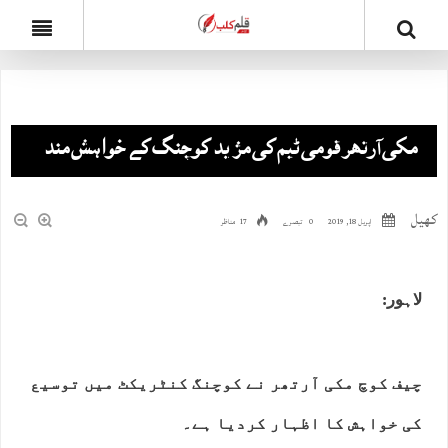
مکی آرتھر قومی ٹیم کی مزید کوچنگ کے خواہش مند
کھیل
اپریل 18, 2019
0 تبصرے
17 مناظر
لاہور:
چیف کوچ مکی آرتھر نے کوچنگ کنٹریکٹ میں توسیع
کی خواہش کا اظہار کردیا ہے۔